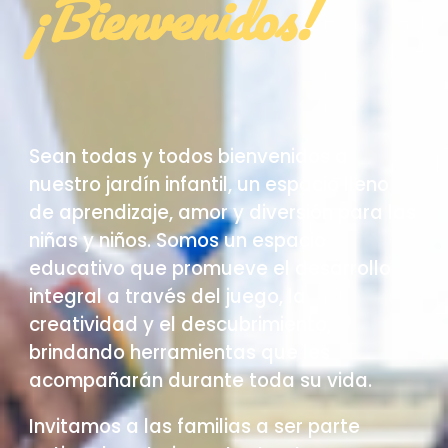
¡Bienvenidos!
Sean todas y todos bienvenidos a
nuestro jardín infantil, un espacio lleno
de aprendizaje, amor y diversión para las
niñas y niños. Somos un espacio
educativo que promueve el desarrollo
integral a través del juego, la
creatividad y el descubrimiento,
brindando herramientas que les
acompañarán durante toda su vida.
Invitamos a las familias a ser parte